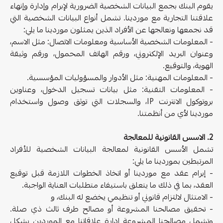
يقوم البنك بجمع البيانات الشخصية الضرورية لإبرام وإدارة وإنهاء
علاقتنا التجارية مع موردينا. تشمل أنواع البيانات الشخصية التي
قد نجمعها ونعالجها عن الأفراد الذين يمثلون موردينا ما يلي:
- المعلومات الشخصية الأساسية ومعلومات الاتصال: مثل الاسم،
وعنوان البريد الإلكتروني، ورقم الهاتف المحمول، ورقم وثيقة
الهوية، والتوقيع.
- المعلومات المهنية: مثل الأدوار والمسؤوليات المؤسسية.
- المعلومات التقنية: مثل بيانات تسجيل الدخول، وعناوين
بروتوكول الانترنت IP، والسجلات التي توثق وصول واستخدام
موردينا لأي من أنظمتنا.
2. الاسس القانونية للمعالجة
تشمل الأسس القانونية لمعالجة البيانات الشخصية للأفراد
المرتبطين بموردينا ما يلي:
- إبرام عقد مع موردينا أو اتخاذ الخطوات اللازمة قبل توقيع
العقد، بما في ذلك ما يتعلق باستيفاء متطلبات العناية الواجبة.
- الامتثال لالتزام قانوني أو تنظيمي يخضع له البنك، و
- تحقيق مصالحنا المشروعة أو مصالح طرف ثالث ذي صلة.
وتشمل مصالحنا المشروعة إدارة علاقاتنا مع الموردين بشكل