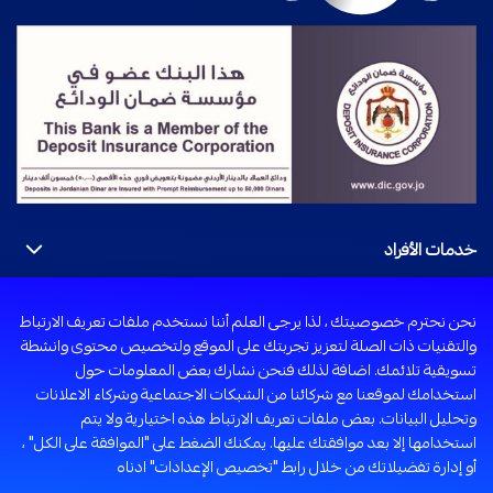
خدمات الأفراد
البرامج
خدمات الشركات
نحن نحترم خصوصيتك ، لذا يرجى العلم أننا نستخدم ملفات تعريف الارتباط
البطاقات
والتقنيات ذات الصلة لتعزيز تجربتك على الموقع ولتخصيص محتوى وانشطة
تمويل الشركات
القروض
خدمات الشركات الصغيرة والمتوسطة
تسويقية تلائمك. اضافة لذلك فنحن نشارك بعض المعلومات حول
المعاملات المصرفية الدولية
الحسابات
استخدامك لموقعنا مع شركائنا من الشبكات الاجتماعية وشركاء الاعلانات
التطبيق البنكي للشركات الصغيرة والمتوسطة
الحلول والقنوات للشركات
وتحليل البيانات. بعض ملفات تعريف الارتباط هذه اختيارية ولا يتم
الخزينة
الحلول التأمينية
استخدامها إلا بعد موافقتك عليها. يمكنك الضغط على "الموافقة على الكل" ،
مراكز الأعمال المخصصة
موبي كاش POS
خدمات التحويل
أو إدارة تفضيلاتك من خلال رابط "تخصيص الإعدادات" ادناه
طرق التعامل مع البنك
مركز أعمال الشركات
بطاقة Visa Corporate Signature