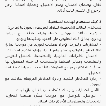
فعّال، وضمان الامتثال، ومنع الاحتيال، وحماية أعمالنا. يرجى
الرجوع الى القسم الثالث أدناه.
3. كيف نستخدم البيانات الشخصية
نستخدم البيانات الشخصية للأفراد المرتبطين بموردينا لما يلي:
- إدارة علاقات الموردين: لإنشاء وابرام علاقتنا مع موردينا
وإدارتها، بما في ذلك التفاوض على العقود وتنفيذها وإنهائها.
- المشتريات والتوريد: لإجراء عمليات التوريد من موردينا، بما في
ذلك الدفع والفواتير، وإصدار أوامر الشراء، وإدارة تقديم الخدمات.
- الامتثال للالتزامات القانونية والتنظيمية: للامتثال للقوانين
والتعليمات ومعايير الصناعة والسياسات الداخلية المعمول بها،
بما في ذلك الالتزام ببرامج العقوبات الاقتصادية واجراءات مكافحة
الاحتيال.
- إدارة المخاطر: لتقييم وإدارة المخاطر المرتبطة بعلاقتنا مع
الموردين.
- الأمن: لحماية أمن وسلامة أنظمتنا وبياناتنا ومباني البنك.
- التواصل: للتواصل مع موردينا بشأن علاقتنا التجارية،
التحديثات والمعلومات الأخرى ذات الصلة.