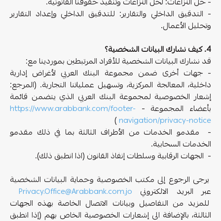
- حل النزاعات: لحل النزاعات وتنفيذ حقوقنا القانونية.
- التدقيق الداخلي والتقارير: للتدقيق الداخلي وإعداد التقارير
وتحليل الأعمال.
4.
كيف نشارك البيانات الشخصية؟
قد نشارك البيانات الشخصية للأفراد المرتبطين بموردينا مع:
- جهات أخرى ضمن مجموعة البنك العربي لأغراض إدارية
داخلية، المعالجة المركزية، وتسهيل عملياتنا التجارية. (المرجع:
إشعار الخصوصية لمجموعة البنك العربي الذي يتضمن قائمة
بأعضاء المجموعة -
https://www.arabbank.com/footer-
)
navigation/privacy-notice
- مقدمو الخدمات من الأطراف الثالثة بما في ذلك مقدمو
الخدمات السحابية.
- الجهات الرقابية وسلطات إنفاذ القانون (اذا انطبق ذلك).
يرجى الرجوع إلى مكتب الخصوصية وحماية البيانات الشخصية
عبر البريد الالكتروني
Privacy.Office@Arabbank.com.jo
للمزيد من التفاصيل وبيانات الاتصال الخاصة بهذه الجهات
الثالثة، بالإضافة الى إشعارات الخصوصية الخاص بهم (إذا انطبق