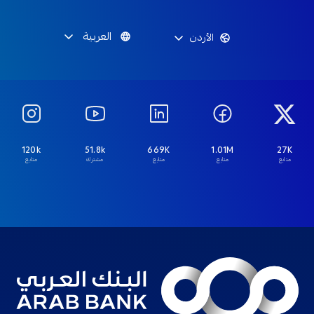
العربية
الأردن
120k
51.8k
669K
1.01M
27K
متابع
متابع
متابع
مشترك
متابع