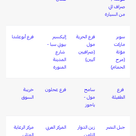
صراف الي
من السيارة
سوبر
فرع الحرية
إليكسير
فرع أبوعلندا
ماركت
مول
بيوتي سبا -
مؤتة
(صرافيين
شارع
(مرج
آليين)
المدينة
الحمام)
المنورة
فرع
سامح
فرع عجلون
خريبة
الطفيلة
مول -
السوق
ياجوز
جبل النصر
زين الدوار
المركز العربي
مركز الرعاية
الثامن
المثلى