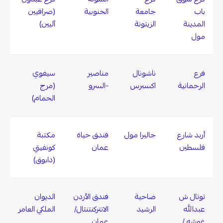
باب
جامعة
الجنوبية
(صرافيين
المدينة
الزيتونة
آليين)
مول
فرع
ناشونال
مناصير
سيفوي
الرحمانية
اكسبرس
-السرو
(مرج
الحمام)
أربد شارع
جاليرا مول
فندق حياة
مكتبة
فلسطين
عمان
كونفيتي
(دابوق)
توتال ش
ضاحية
فندق الأردن
الديوان
عبدالله
الرشيد
الانتركنتنتال/
الملكي العامر
غوشه /
عمان