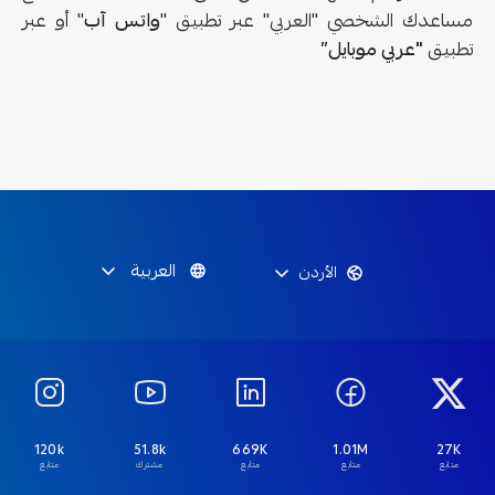
مساعدك الشخصي "العربي" عبر تطبيق "
واتس آب
" أو عبر
تطبيق
"عربي موبايل
”
العربية
الأردن
120k
51.8k
669K
1.01M
27K
متابع
متابع
متابع
مشترك
متابع