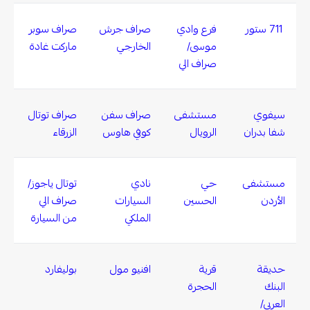
711 ستور
فرع وادي
صراف جرش
صراف سوبر
موسى/
الخارجي
ماركت غادة
صراف الي
سيفوي
مستشفى
صراف سفن
صراف توتال
شفا بدران
الرويال
كوفي هاوس
الزرقاء
مستشفى
حي
نادي
توتال ياجوز/
الأردن
الحسين
السيارات
صراف الي
الملكي
من السيارة
حديقة
قرية
افنيو مول
بوليفارد
البنك
الحجرة
العربي/