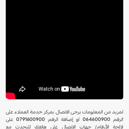
لمزيد من المعلومات يرجى الاتصال بمركز خدمة العملاء على
الرقم
064600900
او إضافة الرقم
0791600900
على
لائحة الأرقام/ جهات الاتصال على هاتفك للتحدث مع