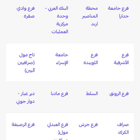
فرع جامعة
محطة
البنك العربي -
فرع وادي
جدارا
المناصير
وحدة
صقرة
اربد
مركزية
العمليات
فرع
فرع
جامعة
تاج مول
الأشرفية
اللويبدة
الإسراء
(صرافيين
آليين)
فرع الرونق
السلط
فرع مادبا
دير غبار -
دوار جوني
صراف
فرع جرش
فرع العبدلي
فرع الرصيفة
الكرك
مول(
صرافيين