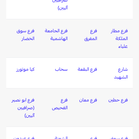
آليين)
فرع مطار
فرع
فرع الجامعة
فرع سوق
الملكة
المفرق
الهاشمية
الخضار
علياء
شارع
فرع البقعة
سحاب
كيا موتورز
الشهيد
فرع حطين
فرع معان
فرع
فرع ابو نصير
الفحيص
(صرافيين
آليين)
فرع سوق
فرع
الشونة
فرع عبدون