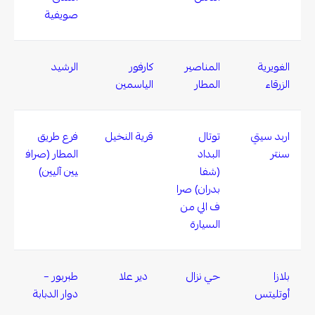
صويفية
الغويرية
المناصير
كارفور
الرشيد
الزرقاء
المطار
الياسمين
اربد سيتي
توتال
قرية النخيل
فرع طريق
سنتر
البداد
المطار (صراف
(شفا
يين آليين)
بدران) صرا
ف الي من
السيارة
بلازا
حي نزال
دير علا
طبربور –
أوتليتس
دوار الدبابة