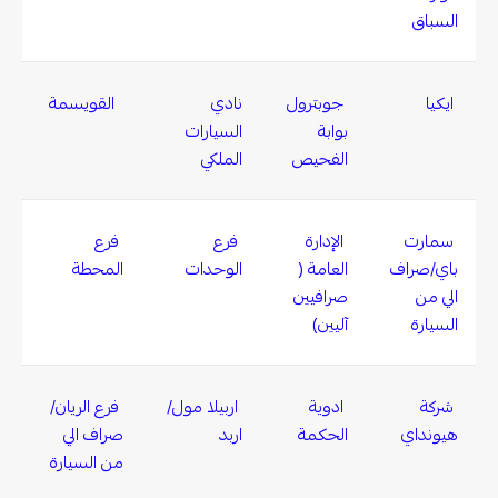
السباق
ايكيا
جوبترول
نادي
القويسمة
بوابة
السيارات
الفحيص
الملكي
سمارت
الإدارة
فرع
فرع
باي/صراف
العامة (
الوحدات
المحطة
الي من
صرافيين
السيارة
آليين)
شركة
ادوية
اربيلا مول/
فرع الريان/
هيونداي
الحكمة
اربد
صراف الي
من السيارة