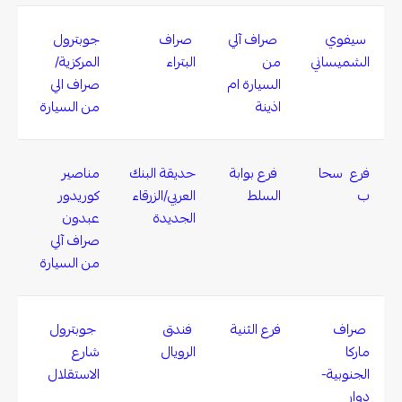
سيفوي
صراف آلي
صراف
جوبترول
الشميساني
من
البتراء
المركزية/
السيارة ام
صراف الي
اذينة
من السيارة
فرع سحا
فرع بوابة
حديقة البنك
مناصير
ب
السلط
العربي/الزرقاء
كوريدور
الجديدة
عبدون
صراف آلي
من السيارة
صراف
فرع الثنية
فندق
جوبترول
ماركا
الرويال
شارع
الجنوبية-
الاستقلال
دوار